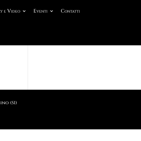
y e Video
Eventi
Contatti
no (SI)