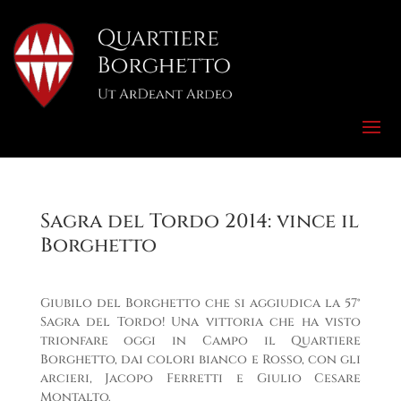
Sagra del Tordo 2014: vince il
Borghetto
Giubilo del Borghetto che si aggiudica la 57°
Sagra del Tordo! Una vittoria che ha visto
trionfare oggi in Campo il Quartiere
Borghetto, dai colori bianco e Rosso, con gli
arcieri, Jacopo Ferretti e Giulio Cesare
Montalto.