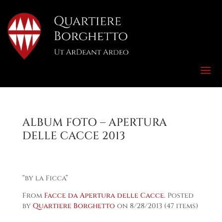
ALBUM FOTO – APERTURA
DELLE CACCE 2013
“by la Ficca”
From
Facce da Apertura delle Cacce
. Posted
by
Quartiere Borghetto
on 8/28/2013 (47 items)