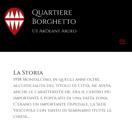
La Storia
1958 Montalcino, in quegli anni oltre
all’ufficialità del titolo di Città, ne aveva
anche le caratteristiche: era il centro più
importante e popolato di una vasta zona.
C’erano un importante Ospedale, la Sede
Vescovile con tanto di Seminario (tutte le
chiese...