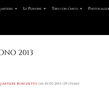
uartiere
Le Persone
Tiro con l’arco
Photogaller
ONO 2013
uartiere Borghetto
on 10/01/2013 (29 items)