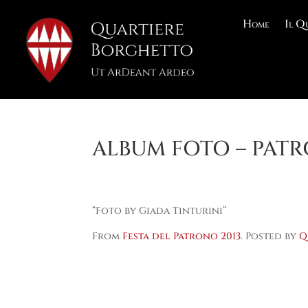
Home
Il Q
ALBUM FOTO – PATR
“Foto by Giada Tinturini”
From
Festa del Patrono 2013
. Posted by
Q