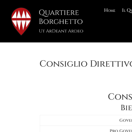
Home
Il Q
Consiglio Direttivo
Cons
Bi
Gove
Pro Gove