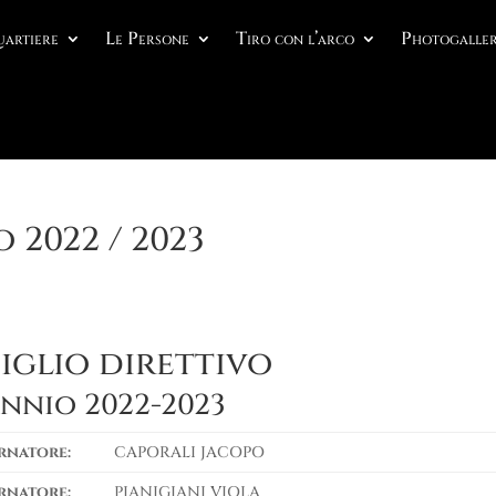
uartiere
Le Persone
Tiro con l’arco
Photogaller
 2022 / 2023
iglio direttivo
ennio 2022-2023
rnatore:
CAPORALI JACOPO
rnatore:
PIANIGIANI VIOLA