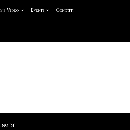
y e Video
Eventi
Contatti
no (SI)