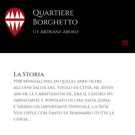
La Storia
1958 Montalcino, in quegli anni oltre
all’ufficialità del titolo di Città, ne aveva
anche le caratteristiche: era il centro più
importante e popolato di una vasta zona.
C’erano un importante Ospedale, la Sede
Vescovile con tanto di Seminario (tutte le
chiese...